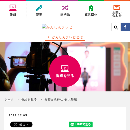
お問い
番組
記事
連携先
運営団体
合わせ
かんしんテレビとは
番組を見る
ホーム
番組を見る
亀有香取神社 例大祭編
2022.12.05