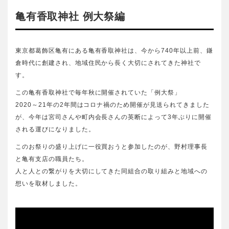
亀有香取神社 例大祭編
東京都葛飾区亀有にある亀有香取神社は、今から740年以上前、鎌
倉時代に創建され、地域住民から長く大切にされてきた神社で
す。
この亀有香取神社で毎年秋に開催されていた「例大祭」
2020～21年の2年間はコロナ禍のため開催が見送られてきました
が、今年は宮司さんや町内会長さんの英断によって3年ぶりに開催
される運びになりました。
このお祭りの盛り上げに一役買おうと参加したのが、野村理事長
と亀有支店の職員たち。
人と人との繋がりを大切にしてきた同組合の取り組みと地域への
想いを取材しました。